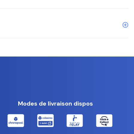
r tous.
Modes de livraison dispos