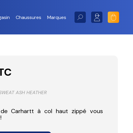
asin
Chaussures
Marques
Toggle
searchbar
TC
 SWEAT ASH HEATHER
e Carhartt à col haut zippé vous
!