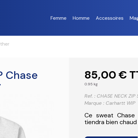
Femme
Homme
Accessoires
Mag
ther
85,00 €
T
P Chase
r
0.95 kg
Ref. :
CHASE NECK ZIP
Marque :
Carhartt WIP
Ce sweat Chase d
tiendra bien chaud 