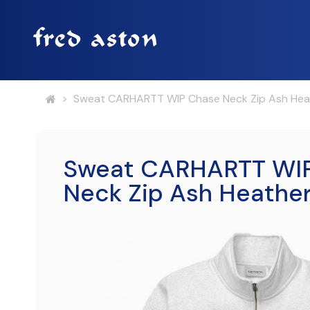
>
Sweat CARHARTT WIP Chase Neck Zip Ash Hea
Sweat CARHARTT WI
Neck Zip Ash Heathe